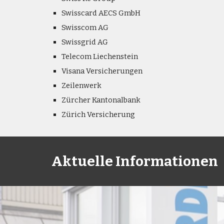
Swisscard AECS GmbH
Swisscom AG
Swissgrid AG
Telecom Liechenstein
Visana Versicherungen
Zeilenwerk
Zürcher Kantonalbank
Zürich Versicherung
Aktuelle Informationen