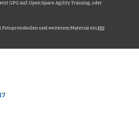
tzt GPG auf. Open Space Agility Training, oder
t Fotoprotokollen und weiter
em Material
ein
MS
17