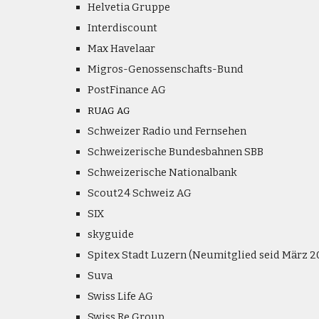
Helvetia Gruppe
Interdiscount
Max Havelaar
Migros-Genossenschafts-Bund
PostFinance AG
RUAG AG
Schweizer Radio und Fernsehen
Schweizerische Bundesbahnen SBB
Schweizerische Nationalbank
Scout24 Schweiz AG
SIX
skyguide
Spitex Stadt Luzern (Neumitglied seid März 2
Suva
Swiss Life AG
Swiss Re Group