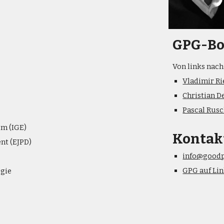
GPG-Bo
Von links nach
Vladimir Ri
Christian D
Pascal Rus
um (IGE)
Kontak
nt (EJPD)
info@goodp
GPG auf Li
gie