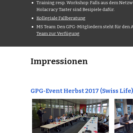
Training resp. Workshop: Falls aus dem Netzwe
Holacracy Taster sind Besipiele dafür.
Kollegiale Fallberatung
MS Team:
Den GPG-Mitgliedern steht für den 
Team zur Verfügung
Impressionen
GPG-Event Herbst 2017 (Swiss Life